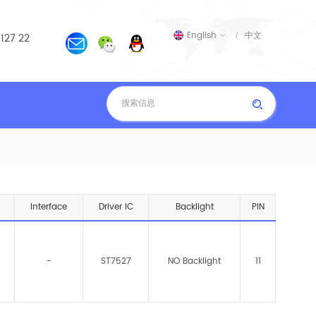
English
 127 22
中文
Interface
Driver IC
Backlight
PIN
-
ST7527
NO Backlight
11