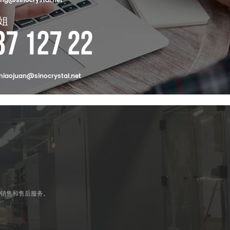
ng@sinocrystal.net
姐
37 127 22
iaojuan@sinocrystal.net
、销售和售后服务。