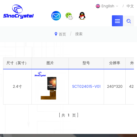
English
中文
/
搜索
首页
尺寸（英寸）
图片
型号
分辨率
外
2.4寸
SCT024015-V01
240*320
42.7
共
1
页