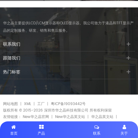
华之晶主要提供LCD/LCM显示器和OLED显示器。我公司致力于液晶和TFT显示产
品的定制服务、研发、销售和售后服务。
联系我们
跟随我们
热门标签
网站地图
丨
XML
丨
工厂
丨
粤ICP备19093442号
版权所有 © 2015-2026 深圳市华之晶科技有限公司 所有权利保留
友情链接：
New华之晶官网
丨
New华之晶英文站
丨
华之晶英文站
丨
首页
产品
联系
关于