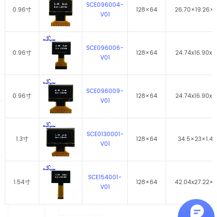
SCE096004-
0.96寸
128×64
26.70×19.26×1.
V01
SCE096006-
0.96寸
128×64
24.74x16.90x1.
V01
SCE096009-
0.96寸
128×64
24.74x16.90x1.
V01
SCE0130001-
1.3寸
128×64
34.5×23×1.42
V01
SCE154001-
1.54寸
128×64
42.04x27.22×1.
V01