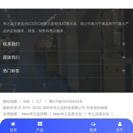
华之晶主要提供LCD/LCM显示器和OLED显示器。我公司致力于液晶和TFT显示产
品的定制服务、研发、销售和售后服务。
联系我们
跟随我们
热门标签
网站地图
丨
XML
丨
工厂
丨
粤ICP备19093442号
版权所有 © 2015-2026 深圳市华之晶科技有限公司 所有权利保留
友情链接：
New华之晶官网
丨
New华之晶英文站
丨
华之晶英文站
丨
首页
产品
联系
关于