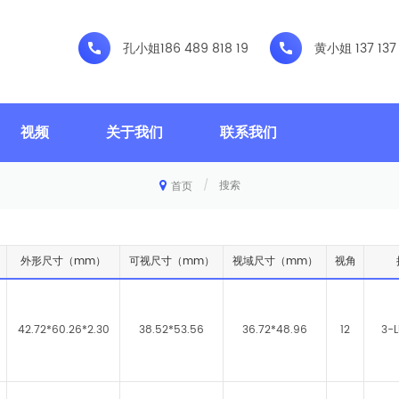
孔小姐
186 489 818 19
黄小姐
137 137
视频
关于我们
联系我们
/
搜索
首页
外形尺寸（mm）
可视尺寸（mm）
视域尺寸（mm）
视角
42.72*60.26*2.30
38.52*53.56
36.72*48.96
12
3-L