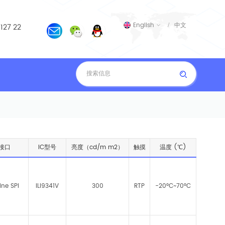
English
 127 22
中文
接口
IC型号
亮度（cd/m m2）
触摸
温度 (℃)
ine SPI
ILI9341V
300
RTP
-20°C~70°C