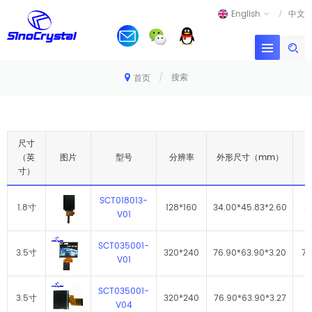
English
中文
/
搜索
首页
尺寸
（英
图片
型号
分辨率
外形尺寸（mm）
寸）
SCT018013-
1.8寸
128*160
34.00*45.83*2.60
3
V01
SCT035001-
3.5寸
320*240
76.90*63.90*3.20
72
V01
SCT035001-
3.5寸
320*240
76.90*63.90*3.27
V04