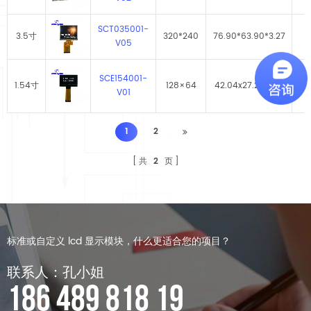
SCT035001-
3.5寸
320*240
76.90*63.90*3.27
V05
SCE154001-
1.54寸
128×64
42.04x27.22×1.41
37.
V01
1
2
共
2
页
标准或自定义 lcd 显示模块，什么更适合您的项目？
联系人：孔小姐
186 489 818 19