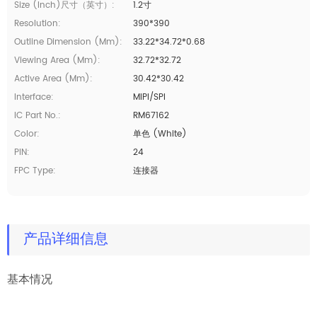
Size (inch)尺寸（英寸）:
1.2寸
Resolution:
390*390
Outline Dimension (mm):
33.22*34.72*0.68
Viewing Area (mm):
32.72*32.72
Active Area (mm):
30.42*30.42
Interface:
MIPI/SPI
IC Part No.:
RM67162
Color:
单色 (White)
PIN:
24
FPC Type:
连接器
产品详细信息
基本情况