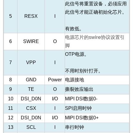
此信号将重置设备，必须应用
此信号才能正确初始化芯片。
5
RESX
I
有效低。
电源芯片的swire协议设置引
6
SWIRE
O
脚
OTP电源。
7
VPP
I
不用时别针打开。
8
GND
Power
电源接地
9
TE
O
撕裂效应输出
10
DSI_D0N
I/O
MIPI DSI数据0-
11
CSX
I
SPI启用时钟
12
DSI_D0N
I/O
MIPI DSI数据0+
13
SCL
I
串行时钟