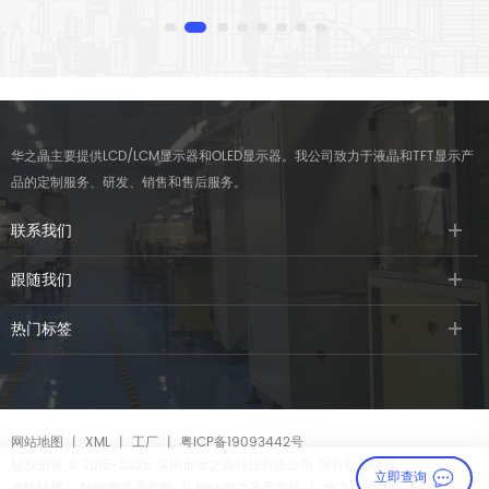
华之晶主要提供LCD/LCM显示器和OLED显示器。我公司致力于液晶和TFT显示产
品的定制服务、研发、销售和售后服务。
联系我们
跟随我们
热门标签
网站地图
丨
XML
丨
工厂
丨
粤ICP备19093442号
版权所有 © 2015-2026 深圳市华之晶科技有限公司 所有权利保留
立即查询
友情链接：
New华之晶官网
丨
New华之晶英文站
丨
华之晶英文站
丨